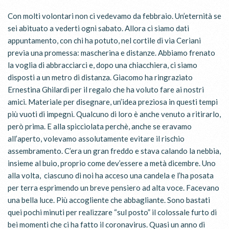
Con molti volontari non ci vedevamo da febbraio. Un’eternità se
sei abituato a vederti ogni sabato. Allora ci siamo dati
appuntamento, con chi ha potuto, nel cortile di via Ceriani
previa una promessa: mascherina e distanze. Abbiamo frenato
la voglia di abbracciarci e, dopo una chiacchiera, ci siamo
disposti a un metro di distanza. Giacomo ha ringraziato
Ernestina Ghilardi per il regalo che ha voluto fare ai nostri
amici. Materiale per disegnare, un’idea preziosa in questi tempi
più vuoti di impegni. Qualcuno di loro è anche venuto a ritirarlo,
però prima. E alla spicciolata perchè, anche se eravamo
all’aperto, volevamo assolutamente evitare il rischio
assembramento.
C’era un gran freddo e stava calando la nebbia,
insieme al buio, proprio come dev’essere a metà dicembre. Uno
alla volta, ciascuno di noi ha acceso una candela e l’ha posata
per terra esprimendo un breve pensiero ad alta voce. Facevano
una bella luce. Più accogliente che abbagliante.
Sono bastati
quei pochi minuti per realizzare “sul posto” il colossale furto di
bei momenti che ci ha fatto il coronavirus. Quasi un anno di