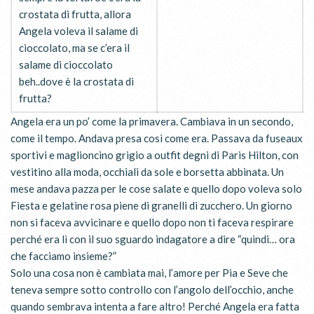
crostata di frutta, allora
Angela voleva il salame di
cioccolato, ma se c’era il
salame di cioccolato
beh..dove è la crostata di
frutta?
Angela era un po’ come la primavera. Cambiava in un secondo,
come il tempo. Andava presa così come era. Passava da fuseaux
sportivi e maglioncino grigio a outfit degni di Paris Hilton, con
vestitino alla moda, occhiali da sole e borsetta abbinata. Un
mese andava pazza per le cose salate e quello dopo voleva solo
Fiesta e gelatine rosa piene di granelli di zucchero. Un giorno
non si faceva avvicinare e quello dopo non ti faceva respirare
perché era lì con il suo sguardo indagatore a dire “quindi… ora
che facciamo insieme?”
Solo una cosa non è cambiata mai, l’amore per Pia e Seve che
teneva sempre sotto controllo con l’angolo dell’occhio, anche
quando sembrava intenta a fare altro! Perché Angela era fatta