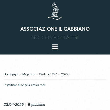
ASSOCIAZIONE IL GABBIANO
NOI COME GLI ALTRI
Homepage
>
Magazine
>
Post dal 1997
>
2025
>
I significati di Angela, amica rock
23/04/2025
|
il gabbiano