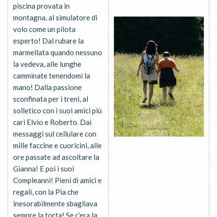
piscina provata in
montagna, al simulatore di
volo come un pilota
esperto! Dal rubare la
marmellata quando nessuno
la vedeva, alle lunghe
camminate tenendomi la
mano! Dalla passione
sconfinata per i treni, al
solletico con i suoi amici più
cari Elvio e Roberto. Dai
messaggi sul cellulare con
mille faccine e cuoricini, alle
ore passate ad ascoltare la
Gianna! E poi i suoi
Compleanni! Pieni di amici e
regali, con la Pia che
inesorabilmente sbagliava
sempre la torta! Se c’era la