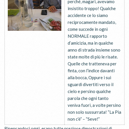
perché, magari, avevamo
insistito troppo! Qualche
accidente ce lo siamo
reciprocamente mandato,
come succede in ogni
NORMALE rapporto
d’amicizia, ma in qualche
anno di strada insieme sono
state molte di più le risate.
Quelle che tratteneva per
finta, con l’indice davanti
alla bocca, Oppure i sui
sguardi divertiti verso il
cielo e persino qualche
parola che ogni tanto
veniva fuori, a volte persino
non solo sussurrata! “La Pia
non c’è” – “Seve!”
Ripensandoci oggi, erano tutte preziose dimostrazioni di