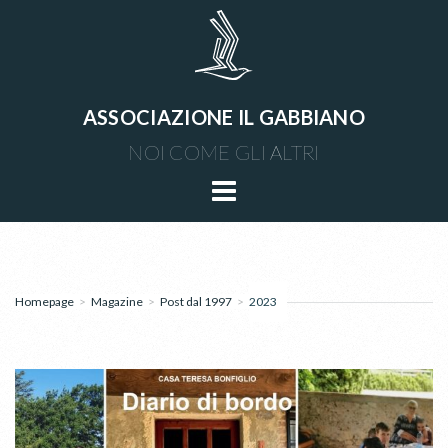
ASSOCIAZIONE IL GABBIANO
NOI COME GLI ALTRI
Homepage
>
Magazine
>
Post dal 1997
>
2023