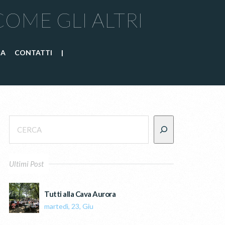
COME GLI ALTRI
IA
CONTATTI
|
Ultimi Post
Tutti alla Cava Aurora
martedì, 23, Giu