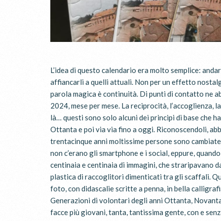
L’idea di questo calendario era molto semplice: anda
affiancarli a quelli attuali. Non per un effetto nosta
parola magica è continuità. Di punti di contatto ne a
2024, mese per mese. La reciprocità, l’accoglienza, la
là… questi sono solo alcuni dei principi di base che h
Ottanta e poi via via fino a oggi. Riconoscendoli, abb
trentacinque anni moltissime persone sono cambiate, ma
non c’erano gli smartphone e i social, eppure, quando 
centinaia e centinaia di immagini, che straripavano da 
plastica di raccoglitori dimenticati tra gli scaffali.
foto, con didascalie scritte a penna, in bella calligr
Generazioni di volontari degli anni Ottanta, Novanta 
facce più giovani, tanta, tantissima gente, con e senz