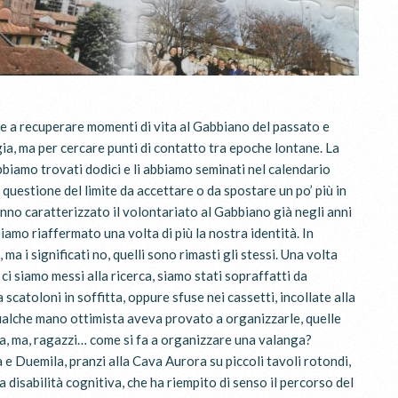
re a recuperare momenti di vita al Gabbiano del passato e
lgia, ma per cercare punti di contatto tra epoche lontane. La
bbiamo trovati dodici e li abbiamo seminati nel calendario
 questione del limite da accettare o da spostare un po’ più in
anno caratterizzato il volontariato al Gabbiano già negli anni
iamo riaffermato una volta di più la nostra identità. In
 i significati no, quelli sono rimasti gli stessi. Una volta
ci siamo messi alla ricerca, siamo stati sopraffatti da
scatoloni in soffitta, oppure sfuse nei cassetti, incollate alla
 Qualche mano ottimista aveva provato a organizzarle, quelle
afia, ma, ragazzi… come si fa a organizzare una valanga?
e Duemila, pranzi alla Cava Aurora su piccoli tavoli rotondi,
a disabilità cognitiva, che ha riempito di senso il percorso del