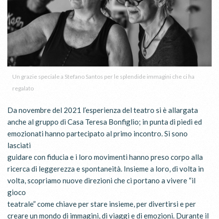
Un grazie speciale a Stefano Santos per le splendide immagini che ci ha
regalato
Da novembre del 2021 l’esperienza del teatro si è allargata
anche al gruppo di Casa Teresa Bonfiglio; in punta di piedi ed
emozionati hanno partecipato al primo incontro. Si sono
lasciati
guidare con fiducia e i loro movimenti hanno preso corpo alla
ricerca di leggerezza e spontaneità. Insieme a loro, di volta in
volta, scopriamo nuove direzioni che ci portano a vivere “il
gioco
teatrale” come chiave per stare insieme, per divertirsi e per
creare un mondo di immagini, di viaggi e di emozioni. Durante il