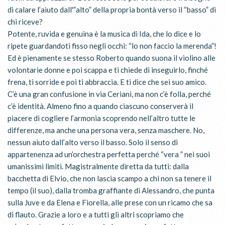
di calare l’aiuto dall'”alto” della propria bontà verso il “basso” di
chi riceve?
Potente, ruvida e genuina è la musica di Ida, che lo dice e lo
ripete guardandoti fisso negli occhi: “lo non faccio la merenda”!
Ed è pienamente se stesso Roberto quando suona il violino alle
volontarie donne e poi scappa e ti chiede di inseguirlo, finché
frena, ti sorride e poi ti abbraccia. E ti dice che sei suo amico.
C’è una gran confusione in via Ceriani, ma non c’è folla, perché
c’è identità. Almeno fino a quando ciascuno conserverà il
piacere di cogliere l’armonia scoprendo nell’altro tutte le
differenze, ma anche una persona vera, senza maschere. No,
nessun aiuto dall’alto verso il basso. Solo il senso di
appartenenza ad un’orchestra perfetta perché “vera ” nei suoi
umanissimi limiti. Magistralmente diretta da tutti: dalla
bacchetta di Elvio, che non lascia scampo a chi non sa tenere il
tempo (il suo), dalla tromba graffiante di Alessandro, che punta
sulla Juve e da Elena e Fiorella, alle prese con un ricamo che sa
di flauto. Grazie a loro e a tutti gli altri scopriamo che