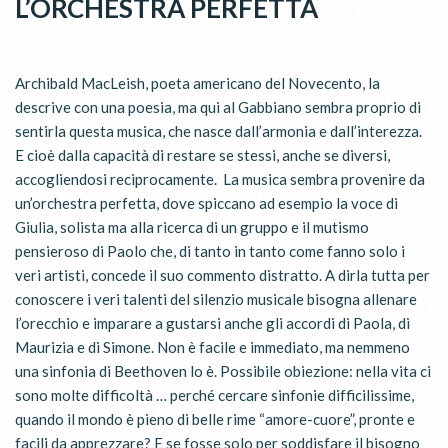
L’ORCHESTRA PERFETTA
Archibald MacLeish, poeta americano del Novecento, la
descrive con una poesia, ma qui al Gabbiano sembra proprio di
sentirla questa musica, che nasce dall’armonia e dall’interezza.
E cioè dalla capacità di restare se stessi, anche se diversi,
accogliendosi reciprocamente. La musica sembra provenire da
un’orchestra perfetta, dove spiccano ad esempio la voce di
Giulia, solista ma alla ricerca di un gruppo e il mutismo
pensieroso di Paolo che, di tanto in tanto come fanno solo i
veri artisti, concede il suo commento distratto. A dirla tutta per
conoscere i veri talenti del silenzio musicale bisogna allenare
l’orecchio e imparare a gustarsi anche gli accordi di Paola, di
Maurizia e di Simone. Non è facile e immediato, ma nemmeno
una sinfonia di Beethoven lo è. Possibile obiezione: nella vita ci
sono molte difficoltà … perché cercare sinfonie difficilissime,
quando il mondo è pieno di belle rime “amore-cuore”, pronte e
facili da apprezzare? E se fosse solo per soddisfare il bisogno