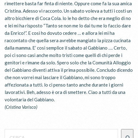
rimettere basta far finta di niente. Oppure come fa la sua amica
Cristina. Adesso vi racconto. Un sabato voleva a tutti i costi un
altro bicchiere di Coca Cola. lo le ho detto che era meglio di no
e lei mi ha risposto “Tanto se non me lo dai tu me lo faccio dare
da Enrico!”. E così ho dovuto cedere … e allora lei mi ha
raccontato che quella sera avrebbe mangiato la pizza cucinata
dalla mamma. E’ così semplice il sabato al Gabbiano …. Certo,
poi ci sono casi anche molto tristi come quelli di chi perde i
genitori e rimane da solo. Spero solo che la Comunità Alloggio
del Gabbiano diventi attiva il prima possibile. Concludo dicendo
che non vorrei mai lasciare il Gabbiano, mi sono troppo
affezionata a tutti. lo ci penso tanto anche durante i giorni
lavorativi. Beh, adesso è ora di smettere. Ciao a tutti da una
volontaria del Gabbiano.
(Cristina Varisco)