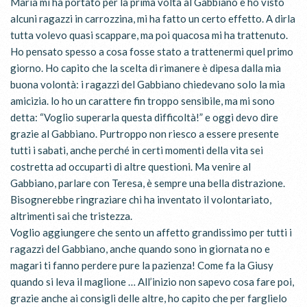
Maria mi ha portato per la prima volta al Gabbiano e ho visto
alcuni ragazzi in carrozzina, mi ha fatto un certo effetto. A dirla
tutta volevo quasi scappare, ma poi quacosa mi ha trattenuto.
Ho pensato spesso a cosa fosse stato a trattenermi quel primo
giorno. Ho capito che la scelta di rimanere è dipesa dalla mia
buona volontà: i ragazzi del Gabbiano chiedevano solo la mia
amicizia. lo ho un carattere fin troppo sensibile, ma mi sono
detta: “Voglio superarla questa difficoltà!” e oggi devo dire
grazie al Gabbiano. Purtroppo non riesco a essere presente
tutti i sabati, anche perché in certi momenti della vita sei
costretta ad occuparti di altre questioni. Ma venire al
Gabbiano, parlare con Teresa, è sempre una bella distrazione.
Bisognerebbe ringraziare chi ha inventato il volontariato,
altrimenti sai che tristezza.
Voglio aggiungere che sento un affetto grandissimo per tutti i
ragazzi del Gabbiano, anche quando sono in giornata no e
magari ti fanno perdere pure la pazienza! Come fa la Giusy
quando si leva il maglione … All’inizio non sapevo cosa fare poi,
grazie anche ai consigli delle altre, ho capito che per farglielo