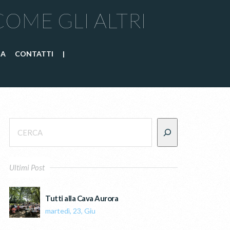
COME GLI ALTRI
IA
CONTATTI
|
Ultimi Post
Tutti alla Cava Aurora
martedì, 23, Giu