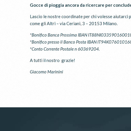
Gocce di pioggia ancora da ricercare per conclud
Lascio le nostre coordinate per chi volesse aiutarci
come gli Altri – via Ceriani, 3 – 20153 Milano.
*Bonifico Banca Prossima IBAN IT88NI033590160
*Bonifico presso il Banco Posta IBAN IT94K07601
*Conto Corrente Postale n 60369204.
A tutti il nostro grazie!
Giacomo Marinini