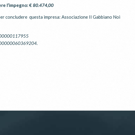
ere l’impegno:
€
80.474,00
 per concludere questa impresa: Associazione II Gabbiano Noi
0100000117955
01600000060369204.