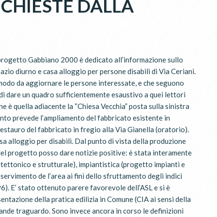
ICHIESTE DALLA
 progetto Gabbiano 2000 è dedicato all’informazione sullo
spazio diurno e casa alloggio per persone disabili di Via Ceriani.
 modo da aggiornare le persone interessate, e che seguono
 di dare un quadro sufficientemente esaustivo a quei lettori
ne è quella adiacente la “Chiesa Vecchia” posta sulla sinistra
vento prevede l’ampliamento del fabbricato esistente in
estauro del fabbricato in fregio alla Via Gianella (oratorio).
a alloggio per disabili. Dal punto di vista della produzione
el progetto posso dare notizie positive: è stata interamente
ettonico e strutturale), impiantistica (progetto impianti e
servimento de l’area ai fini dello sfruttamento degli indici
6). E’ stato ottenuto parere favorevole dell’ASL e si è
ntazione della pratica edilizia in Comune (CIA ai sensi della
nde traguardo. Sono invece ancora in corso le definizioni