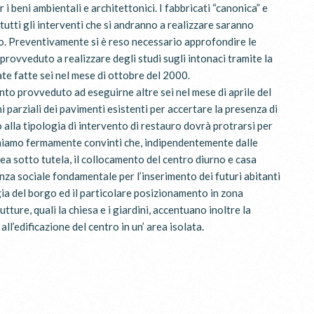
i beni ambientali e architettonici. I fabbricati “canonica” e
tutti gli interventi che si andranno a realizzare saranno
to. Preventivamente si è reso necessario approfondire le
provveduto a realizzare degli studi sugli intonaci tramite la
ate fatte sei nel mese di ottobre del 2000.
anto provveduto ad eseguirne altre sei nel mese di aprile del
 parziali dei pavimenti esistenti per accertare la presenza di
alla tipologia di intervento di restauro dovrà protrarsi per
aniamo fermamente convinti che, indipendentemente dalle
ea sotto tutela, il collocamento del centro diurno e casa
nza sociale fondamentale per l’inserimento dei futuri abitanti
logia del borgo ed il particolare posizionamento in zona
ture, quali la chiesa e i giardini, accentuano inoltre la
ll’edificazione del centro in un’ area isolata.