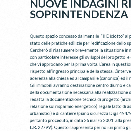
NUOVE INDAGINI R
SOPRINTENDENZA
Questo spazio concesso dal mensile “Il Diciotto” al
stato delle pratiche edilizie per l’edificazione dello 
Cercherò di riassumere brevemente la situazione in
con particolare interesse gli sviluppi del progetto, e
che vi approdano per la prima volta. L’area in questio
rispetto all’ingresso principale della stessa. L’inter
aderenza alla chiesa ed al campanile (canonica) ed il r
Gli immobili avranno destinazione centro diurno e cas
della documentazione necessaria alla realizzazione d
redatta la documentazione tecnica di progetto (archit
relazione sul risparmio energetico), legale (atto di as
urbanistici) e di cantiere (piano sicurezza Digs 494/9
pertanto proceduto, in data 26 marzo 2001, alla prese
L.R. 22799). Questo rappresenta per noi un primo gra