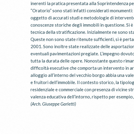
inerenti la pratica presentata alla Soprintendenza per 
“Oratorio” sono stati infatti considerati monumenti: 
oggetto di accurati studi e metodologie di interven
conoscenze storiche degli immobili in questione. Si è 
tecnica della stratificazione. Inizialmente ne sono st
Queste non sono state ritenute sufficienti, si è pert
2001. Sono inoltre state realizzate delle asportazioni
eventuali pavimentazioni pregiate. L’impegno dovuto 
tutta la durata delle opere. Nonostante questo rim
difficoltà esecutive che comporta un intervento in ar
alloggio all’interno del vecchio borgo abbia una vale
e fruitori dell’immobile. Il contesto storico, la tipo
residenziale e commerciale con presenza di vicine strut
valenza educativa dell’intorno, rispetto per esempio, a
(Arch. Giuseppe Garletti)