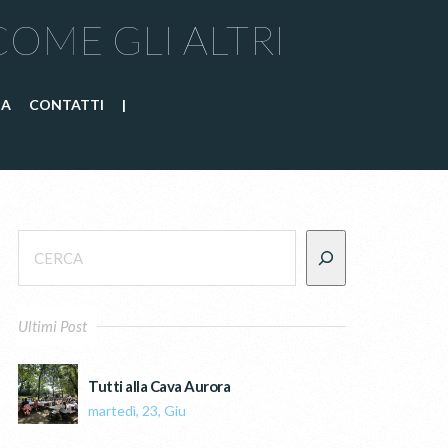
COME GLI ALTRI
IA
CONTATTI
|
Ultimi Post
Tutti alla Cava Aurora
martedì, 23, Giu