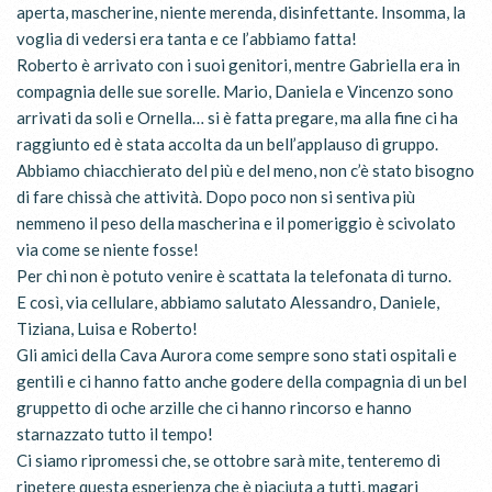
aperta, mascherine, niente merenda, disinfettante. Insomma, la
voglia di vedersi era tanta e ce l’abbiamo fatta!
Roberto è arrivato con i suoi genitori, mentre Gabriella era in
compagnia delle sue sorelle. Mario, Daniela e V
incenzo sono
arrivati da soli e Ornella… si è fatta pregare, ma alla fine ci ha
raggiunto ed è stata accolta da un bell’applauso di gruppo.
Abbiamo chiacchierato del più e del meno, non c’è stato bisogno
di fare chissà che attività. Dopo poco non si sentiva più
nemmeno il peso della mascherina e il pomeriggio è scivolato
via come se niente fosse!
Per chi non è potuto venire è scattata la telefonata di turno.
E così, via cellulare, abbiamo salutato Alessandro, Daniele,
Tiziana, Luisa e Roberto!
Gli amici della Cava Aurora come sempre sono stati ospitali e
gentili e ci hanno fatto anche godere della compagnia di un bel
gruppetto di oche arzille che ci hanno rincorso e hanno
starnazzato tutto il tempo!
Ci siamo ripromessi che, se ottobre sarà mite, tenteremo di
ripetere questa esperienza che è piaciuta a tutti, magari