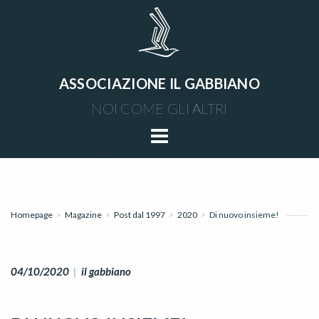
ASSOCIAZIONE IL GABBIANO
NOI COME GLI ALTRI
Homepage
>
Magazine
>
Post dal 1997
>
2020
>
Di nuovo insieme!
04/10/2020
|
il gabbiano