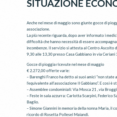
SITUAZIONE ECON
Anche nel mese di maggio sono giunte gocce di pioggi
associazione.
La più recente riguarda, dopo aver informato i medici 
difficoltà che hanno necessità di essere accompagnate
incombenze. Il servizio si attesta al Centro Ascolto d
9,30 alle 13,30 presso Casa Gabbiano in via Cerian
Gocce di pioggia ricevute nel mese di maggio
€ 2.272,00 offerte varie:
– Barenghi Franco ha detto ai suoi amici “non state a
l’equivalente all’associazione Il Gabbiano”. E così è s
– Assemblee condominiali: Via Mosca 21 , via Broggin
– Feste in sala azzurra: Carlotta Scarpini, Federico 
Baglio.
– Simone Giannini in memoria della nonna Maria, il c
ricordo di Rosetta Pollesel Maiandi.