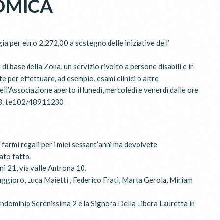
OMICA
a per euro 2.272,00 a sostegno delle iniziative dell’
di base della Zona, un servizio rivolto a persone disabili e in
 per effettuare, ad esempio, esami clinici o altre
ell’Associazione aperto il lunedì, mercoledì e venerdì dalle ore
i 3. te102/48911230
 farmi regali per i miei sessant’anni ma devolvete
tato fatto.
i 21, via valle Antrona 10.
Saggioro, Luca Maietti , Federico Frati, Marta Gerola, Miriam
ondominio Serenissima 2 e la Signora Della Libera Lauretta in