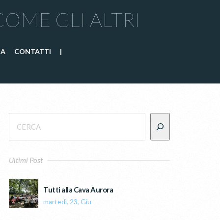
COME GLI ALTRI
IA
CONTATTI
|
Ultimi Post
Tutti alla Cava Aurora
martedì, 23, Giu