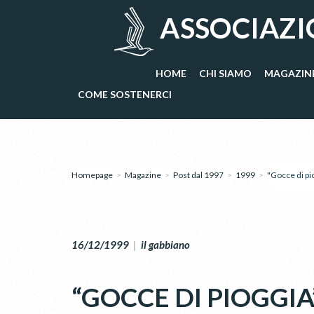
ASSOCIAZI
HOME
CHI SIAMO
MAGAZIN
COME SOSTENERCI
Homepage
>
Magazine
>
Post dal 1997
>
1999
>
"Gocce di pi
16/12/1999
|
il gabbiano
“GOCCE DI PIOGGI