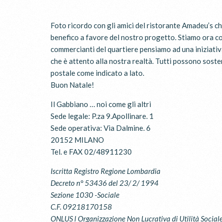
Foto ricordo con gli amici del ristorante Amadeu’s c
benefico a favore del nostro progetto. Stiamo ora con
commercianti del quartiere pensiamo ad una iniziativa
che è attento alla nostra realtà. Tutti possono soste
postale come indicato a lato.
Buon Natale!
Il Gabbiano … noi come gli altri
Sede legale: P.za 9.Apollinare. 1
Sede operativa: Via Dalmine. 6
20152 MILANO
Tel. e FAX 02/48911230
Iscritta Registro Regione Lombardia
Decreto n° 53436 del 23/ 2/ 1994
Sezione 1030 -Sociale
C.F. 09218170158
ONLUS l Organizzazione Non Lucrativa di Utilità Sociale