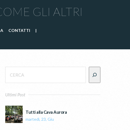
COME GLI ALTRI
IA
CONTATTI
|
Ultimi Post
Tutti alla Cava Aurora
martedì, 23, Giu