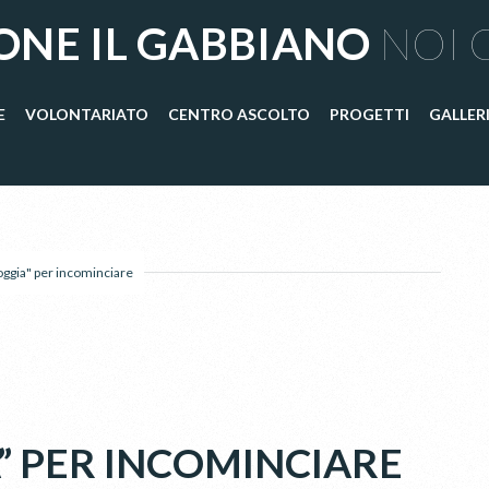
ONE IL GABBIANO
NOI 
E
VOLONTARIATO
CENTRO ASCOLTO
PROGETTI
GALLER
oggia" per incominciare
A” PER INCOMINCIARE