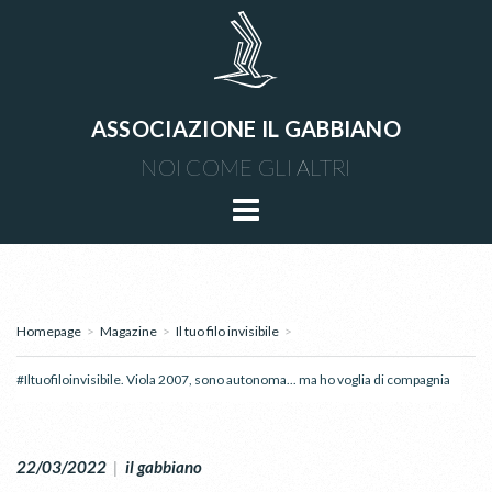
ASSOCIAZIONE IL GABBIANO
NOI COME GLI ALTRI
Homepage
>
Magazine
>
Il tuo filo invisibile
>
#Iltuofiloinvisibile. Viola 2007, sono autonoma... ma ho voglia di compagnia
22/03/2022
|
il gabbiano