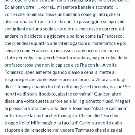
Ed allora vorrei … vorrei… mi sembra banale e scontato …
vorrei che Tommaso fosse un bambino come gli altri, che si
alzasse una volta per tutte da questo passeggino sempre più
somigliante ad una sedia a rotelle e si mettesse a correre, ad
andare in bicicletta e a giocare a pallone come fa Francesco,
che prendesse quattro alle interrogazioni di matematica e poi,
sempre come Francesco, riuscisse a convincermi che non è
stato per colpa sua, perché non ha studiato, ma per colpa della
professoressa che non lo capisce e ce l’ha con lui. A volte
Tommaso, specialmente quando siamo a cena, si mette a
frignare perché vuole essere preso in braccio. Allora Carlo gli
dice: “Tommy, quando ho finito di mangiare ti prendo, ora no! Se
non ti va di stare lì seduto, alzati e cammina!” Qualcun altro
disse una volta queste parole ed a lui il giochetto riuscì. Magari
la prossima volta che Carlo dice a Tommaso ”Alzati e cammina”
potrei usare la mia bacchetta magica. Che ne dici? Sarebbe
troppo bello’ Mi immagino la faccia di Carlo, stravolto dallo
stupore e dall’emozione, nel vedere Tommaso che si alza dal