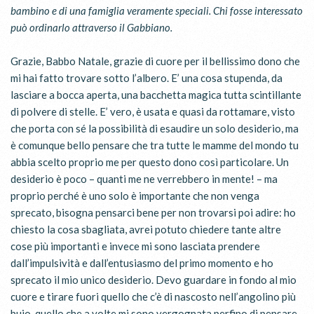
bambino e di una famiglia veramente speciali. Chi fosse interessato
può ordinarlo attraverso il Gabbiano.
Grazie, Babbo Natale, grazie di cuore per il bellissimo dono che
mi hai fatto trovare sotto l’albero. E’ una cosa stupenda, da
lasciare a bocca aperta, una bacchetta magica tutta scintillante
di polvere di stelle. E’ vero, è usata e quasi da rottamare, visto
che porta con sé la possibilità di esaudire un solo desiderio, ma
è comunque bello pensare che tra tutte le mamme del mondo tu
abbia scelto proprio me per questo dono così particolare. Un
desiderio è poco – quanti me ne verrebbero in mente! – ma
proprio perché è uno solo è importante che non venga
sprecato, bisogna pensarci bene per non trovarsi poi adire: ho
chiesto la cosa sbagliata, avrei potuto chiedere tante altre
cose più importanti e invece mi sono lasciata prendere
dall’impulsività e dall’entusiasmo del primo momento e ho
sprecato il mio unico desiderio. Devo guardare in fondo al mio
cuore e tirare fuori quello che c’è di nascosto nell’angolino più
buio, quello che a volte mi sono vergognata perfino di pensare.