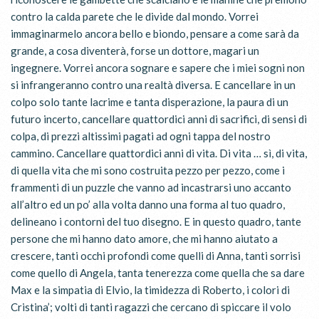
contro la calda parete che le divide dal mondo. Vorrei
immaginarmelo ancora bello e biondo, pensare a come sarà da
grande, a cosa diventerà, forse un dottore, magari un
ingegnere. Vorrei ancora sognare e sapere che i miei sogni non
si infrangeranno contro una realtà diversa. E cancellare in un
colpo solo tante lacrime e tanta disperazione, la paura di un
futuro incerto, cancellare quattordici anni di sacrifici, di sensi di
colpa, di prezzi altissimi pagati ad ogni tappa del nostro
cammino. Cancellare quattordici anni di vita. Di vita … sì, di vita,
di quella vita che mi sono costruita pezzo per pezzo, come i
frammenti di un puzzle che vanno ad incastrarsi uno accanto
all’altro ed un po’ alla volta danno una forma al tuo quadro,
delineano i contorni del tuo disegno. E in questo quadro, tante
persone che mi hanno dato amore, che mi hanno aiutato a
crescere, tanti occhi profondi come quelli di Anna, tanti sorrisi
come quello di Angela, tanta tenerezza come quella che sa dare
Max e la simpatia di Elvio, la timidezza di Roberto, i colori di
Cristina’; volti di tanti ragazzi che cercano di spiccare il volo