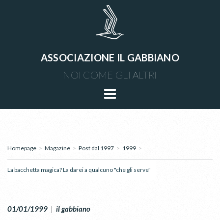
ASSOCIAZIONE IL GABBIANO
NOI COME GLI ALTRI
Homepage
>
Magazine
>
Post dal 1997
>
1999
>
La bacchetta magica? La darei a qualcuno "che gli serve"
01/01/1999
|
il gabbiano