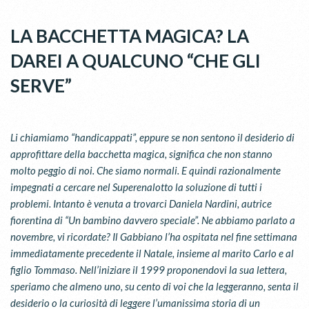
LA BACCHETTA MAGICA? LA
DAREI A QUALCUNO “CHE GLI
SERVE”
Li chiamiamo “handicappati”, eppure se non sentono il desiderio di
approfittare della bacchetta magica, significa che non stanno
molto peggio di noi. Che siamo normali. E quindi razionalmente
impegnati a cercare nel Superenalotto la soluzione di tutti i
problemi. Intanto è venuta a trovarci Daniela Nardini, autrice
fiorentina di “Un bambino davvero speciale”. Ne abbiamo parlato a
novembre, vi ricordate? Il Gabbiano l’ha ospitata nel fine settimana
immediatamente precedente il Natale, insieme al marito Carlo e al
figlio Tommaso. Nell’iniziare il 1999 proponendovi la sua lettera,
speriamo che almeno uno, su cento di voi che la leggeranno, senta il
desiderio o la curiosità di leggere l’umanissima storia di un