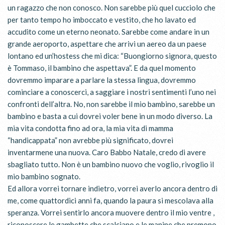
un ragazzo che non conosco. Non sarebbe più quel cucciolo che
per tanto tempo ho imboccato e vestito, che ho lavato ed
accudito come un eterno neonato. Sarebbe come andare in un
grande aeroporto, aspettare che arrivi un aereo da un paese
lontano ed un’hostess che mi dica: “Buongiorno signora, questo
è Tommaso, il bambino che aspettava”. E da quel momento
dovremmo imparare a parlare la stessa lingua, dovremmo
cominciare a conoscerci, a saggiare i nostri sentimenti l’uno nei
confronti dell’altra. No, non sarebbe il mio bambino, sarebbe un
bambino e basta a cui dovrei voler bene in un modo diverso. La
mia vita condotta fino ad ora, la mia vita di mamma
“handicappata” non avrebbe più significato, dovrei
inventarmene una nuova. Caro Babbo Natale, credo di avere
sbagliato tutto. Non è un bambino nuovo che voglio, rivoglio il
mio bambino sognato.
Ed allora vorrei tornare indietro, vorrei averlo ancora dentro di
me, come quattordici anni fa, quando la paura si mescolava alla
speranza. Vorrei sentirlo ancora muovere dentro il mio ventre ,
riconoscere le gambette che scalciano e le manine che premono