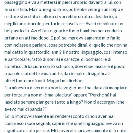
passeggino e va a mettersi in piedi proprio davanti a lui, con
aria di sfida. Ma no, meglio di no, potrebbe venirgli un colpo e
restare stecchito e allora ci vorrebbe un altro desiderio, o
meglio un miracolo, per farlo resuscitare. Avrei combinato un
bel pasticcio. Avrei fatto guarire il mio bambino per renderlo
orfano un attimo dopo. E poi, se improvvisamente mio figlio
cominciasse a parlare, cosa potrebbe dirmi, di quello che non ha
mai detto in quattordici anni? Il nostro linguaggio, così intenso
e particolare, fatto di sorrisi e carezze, di occhiacci e di
solletico, di bacioni con lo schiocco, dovrebbe lasciare il posto
a parole mai dette e mai udite, da riempire di significati
altrettanto profondi. Magari mi direbbe:
“La minestra di verdura non la voglio, me l’hai data da mangiare
per forza, ma non mi è mai piaciuta” oppure “Perché mi hai
lasciato sempre piangere tanto a lungo? Non ti accorgevi che
avevo mal di pancia?”
Ed io improvvisamente mi renderei conto di non aver mai
compreso i suoi segnali, capirei che quel linguaggio aveva un
significato solo per me. Mi troverei improvvisamente di fronte