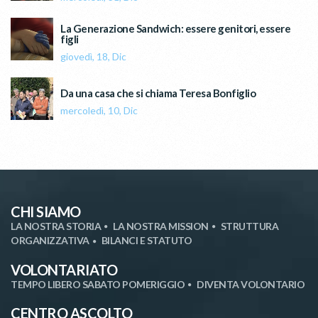
La Generazione Sandwich: essere genitori, essere
figli
giovedì, 18, Dic
Da una casa che si chiama Teresa Bonfiglio
mercoledì, 10, Dic
CHI SIAMO
LA NOSTRA STORIA
LA NOSTRA MISSION
STRUTTURA
ORGANIZZATIVA
BILANCI E STATUTO
VOLONTARIATO
TEMPO LIBERO SABATO POMERIGGIO
DIVENTA VOLONTARIO
CENTRO ASCOLTO