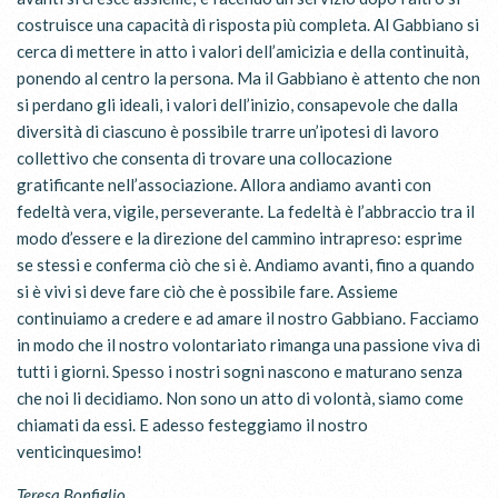
costruisce una capacità di risposta più completa. Al Gabbiano si
cerca di mettere in atto i valori dell’amicizia e della continuità,
ponendo al centro la persona. Ma il Gabbiano è attento che non
si perdano gli ideali, i valori dell’inizio, consapevole che dalla
diversità di ciascuno è possibile trarre un’ipotesi di lavoro
collettivo che consenta di trovare una collocazione
gratificante nell’associazione. Allora andiamo avanti con
fedeltà vera, vigile, perseverante. La fedeltà è l’abbraccio tra il
modo d’essere e la direzione del cammino intrapreso: esprime
se stessi e conferma ciò che si è. Andiamo avanti, fino a quando
si è vivi si deve fare ciò che è possibile fare. Assieme
continuiamo a credere e ad amare il nostro Gabbiano. Facciamo
in modo che il nostro volontariato rimanga una passione viva di
tutti i giorni. Spesso i nostri sogni nascono e maturano senza
che noi li decidiamo. Non sono un atto di volontà, siamo come
chiamati da essi. E adesso festeggiamo il nostro
venticinquesimo!
Teresa Bonfiglio