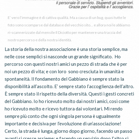
E’ vero l’immagine è di cattiva qualità. Ma a causa di un bug, quasi tutte le
foto sono scomparse dal database del vecchio sito… e allora noi le abbiamo
ri-scannerizzate dal mensile Il Diciotto per mantenere una traccia del
nostro percorso e della nostra identità.
La storia della nostra associazione è una storia semplice, ma
nelle cose semplici si nasconde un grande significato. Ho
percorso con questi nostri amici un pezzo di strada che è per
noi un pezzo di vita; e con loro sono cresciuta in umanità e
spontaneità. Il fondamento del Gabbiano è sempre stato la
disponibilità all’ascolto. E’ sempre stato l’accoglienza dell’altro.
È sempre stato il rispetto della diversità. Questi i gesti concreti
del Gabbiano. Io ho ricevuto molto dai nostri amici, così come
ho ricevuto molto e ricevo tuttora dai volontari. Mi rendo
sempre più conto che ogni singola persona è ugualmente
importante e decisiva per l’evoluzione di un’associazione!
Certo, la strada è lunga, giorno dopo giorno, facendo un passo
avanti si cresce assieme; e facendo un servizio dopo l’altro si