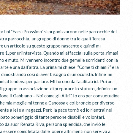
rtini ”Farsi Prossimo” si organizzarono nelle parrocchie del
stra parrocchia, un gruppo di donne tra le quali Teresa
vere un articolo su questo gruppo nascente e quindi mi
e 1, per un’intervista. Quando mi affacciai sulla porta, rimasi
rmo e muto. Mi vennero incontro due gemelle sorridenti con la
te e una dall’altra. La prima mi chiese: ”Come ti chiami?” e la
dimostrando così di aver bisogno di un oculista. Infine mi
i attendeva per parlare. Mi furono da facilitatrici. Poi un
 gruppo in associazione, di preparare lo statuto, definire un
ione Il Gabbiano – Noi come gli Altri”. Io ero per consuetudine
che mia moglie mi tenne a Canossa e col broncio per diverso
te a lei e ai ragazzi. Però la pace tornò ed io rientrai nel
abato pomeriggio di tante persone disabili e volontari.
o da suor Renata Riva, persona splendida, che inviò le
a essere completata dalle opere altrimenti non serviva a