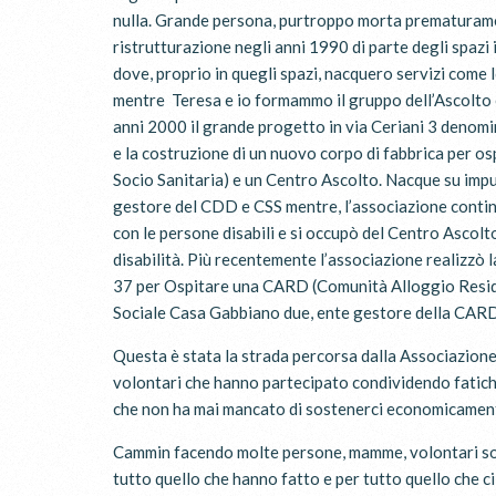
nulla. Grande persona, purtroppo morta prematurament
ristrutturazione negli anni 1990 di parte degli spazi
dove, proprio in quegli spazi, nacquero servizi come 
mentre Teresa e io formammo il gruppo dell’Ascolto ch
anni 2000 il grande progetto in via Ceriani 3 denom
e la costruzione di un nuovo corpo di fabbrica per 
Socio Sanitaria) e un Centro Ascolto. Nacque su impu
gestore del CDD e CSS mentre, l’associazione continu
con le persone disabili e si occupò del Centro Ascolt
disabilità. Più recentemente l’associazione realizzò 
37 per Ospitare una CARD (Comunità Alloggio Residen
Sociale Casa Gabbiano due, ente gestore della CAR
Questa è stata la strada percorsa dalla Associazione
volontari che hanno partecipato condividendo fatich
che non ha mai mancato di sostenerci economicament
Cammin facendo molte persone, mamme, volontari son
tutto quello che hanno fatto e per tutto quello che c