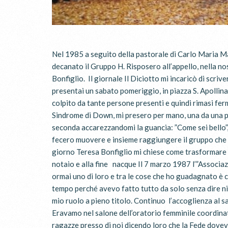
Nel 1985 a seguito della pastorale di Carlo Maria Ma
decanato il Gruppo H. Risposero all’appello, nella no
Bonfiglio. Il giornale Il Diciotto mi incaricò di scri
presentai un sabato pomeriggio, in piazza S. Apollinar
colpito da tante persone presenti e quindi rimasi fe
Sindrome di Down, mi presero per mano, una da una par
seconda accarezzandomi la guancia: ”Come sei bello”, 
fecero muovere e insieme raggiungere il gruppo che m
giorno Teresa Bonfiglio mi chiese come trasformare il
notaio e alla fine nacque Il 7 marzo 1987 l’”Associaz
ormai uno di loro e tra le cose che ho guadagnato è 
tempo perché avevo fatto tutto da solo senza dire nien
mio ruolo a pieno titolo. Continuo l’accoglienza al s
Eravamo nel salone dell’oratorio femminile coordinat
ragazze presso di noi dicendo loro che la Fede dovev