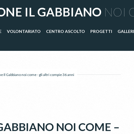
ONE IL GABBIANO
NOI 
E
VOLONTARIATO
CENTRO ASCOLTO
PROGETTI
GALLER
e Il Gabbiano noi come - gli altri compie 36 anni
 GABBIANO NOI COME –