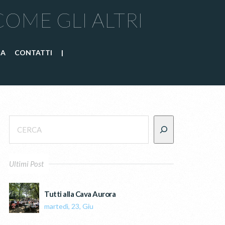
COME GLI ALTRI
IA
CONTATTI
|
Ultimi Post
Tutti alla Cava Aurora
martedì, 23, Giu