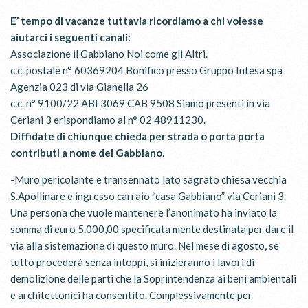
E’ tempo di vacanze tuttavia ricordiamo a chi volesse
aiutarci i seguenti canali:
Associazione il Gabbiano Noi come gli Altri.
c.c. postale n° 60369204 Bonifico presso Gruppo Intesa spa
Agenzia 023 di via Gianella 26
c.c. n° 9100/22 ABI 3069 CAB 9508 Siamo presenti in via
Ceriani 3 erispondiamo al n° 02 48911230.
Diffidate di chiunque chieda per strada o porta porta
contributi a nome del Gabbiano
.
-Muro pericolante e transennato lato sagrato chiesa vecchia
S.Apollinare e ingresso carraio “casa Gabbiano” via Ceriani 3.
Una persona che vuole mantenere l’anonimato ha inviato la
somma di euro 5.000,00 specificata mente destinata per dare il
via alla sistemazione di questo muro. Nel mese di agosto, se
tutto procederà senza intoppi, si inizieranno i lavori di
demolizione delle parti che la Soprintendenza ai beni ambientali
e architettonici ha consentito. Complessivamente per