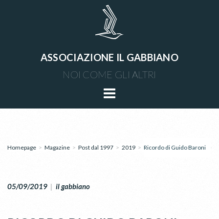
ASSOCIAZIONE IL GABBIANO
NOI COME GLI ALTRI
Homepage
>
Magazine
>
Post dal 1997
>
2019
>
Ricordo di Guido Baroni
05/09/2019
|
il gabbiano