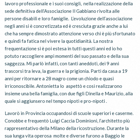
lavoro professionale e i suoi consigli, nella realizzazione della
sede definitiva dell’Associazione Il Gabbiano rivolta alle
persone disabili e loro famiglie. L’evoluzione dell’associazione
negli anni si è concretizzata ed è cresciuta grazie anche a lui
che ha sempre dimostrato attenzione verso chi è più sfortunato
e quindi fa fatica nel vivere la quotidianità. La nostra
frequentazione si è poi estesa in tutti questi anni ed io ho
potuto raccogliere ampi momenti del suo passato e della sua
saggezza. Mi parlò infatti, con tanti aneddoti, dei 9 anni
trascorsi tra leva, la guerra e la prigionia. Partì da casa a 19
anni per ritornare a 28 magro come un chiodo e quasi
irriconoscibile. Antonietta lo aspettò e così realizzarono
insieme una bella famiglia, con due figli Dinella e Maurizio, alla
quale si aggiunsero nel tempo nipoti e pro-nipoti .
Lavorò in Provincia occupandosi di scuole superiori e caserme.
Conobbe e frequentò Luigi Caccia Dominioni, l’architetto più
rappresentativo della Milano della ricostruzione. Durante la
sua lunga vita operosa molte e diverse furono a Baggio le