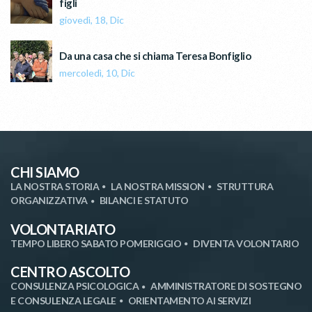
figli
giovedì, 18, Dic
Da una casa che si chiama Teresa Bonfiglio
mercoledì, 10, Dic
CHI SIAMO
LA NOSTRA STORIA
LA NOSTRA MISSION
STRUTTURA
ORGANIZZATIVA
BILANCI E STATUTO
VOLONTARIATO
TEMPO LIBERO SABATO POMERIGGIO
DIVENTA VOLONTARIO
CENTRO ASCOLTO
CONSULENZA PSICOLOGICA
AMMINISTRATORE DI SOSTEGNO
E CONSULENZA LEGALE
ORIENTAMENTO AI SERVIZI