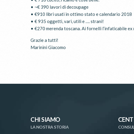
• ¬€ 390 lavori di decoupage
• €910 libri usati in ottimo stato e calendario 2018
• € 935 oggetti, vari, utili e …. strani!
• €270 merenda toscana. Ai fornelli l’infaticabile ex
Grazie a tutti!
Marinini Giacomo
CHI SIAMO
CENT
LA NOSTRA STORIA
CONSUL