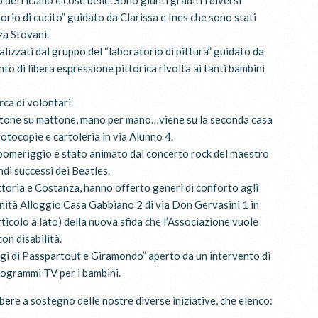
o del ricamo e cose belle. Sono giunti graditi i diversi
orio di cucito” guidato da Clarissa e Ines che sono stati
za Stovani.
ealizzati dal gruppo del “laboratorio di pittura” guidato da
to di libera espressione pittorica rivolta ai tanti bambini
rca di volontari.
ttone su mattone, mano per mano…viene su la seconda casa
otocopie e cartoleria in via Alunno 4.
 il pomeriggio è stato animato dal concerto rock del maestro
andi successi dei Beatles.
ttoria e Costanza, hanno offerto generi di conforto agli
nità Alloggio Casa Gabbiano 2 di via Don Gervasini 1 in
rticolo a lato) della nuova sfida che l’Associazione vuole
on disabilità.
ggi di Passpartout e Giramondo” aperto da un intervento di
rogrammi TV per i bambini.
ere a sostegno delle nostre diverse iniziative, che elenco: