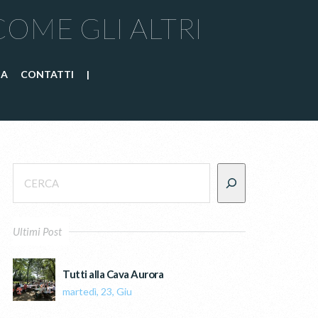
COME GLI ALTRI
IA
CONTATTI
|
Ultimi Post
Tutti alla Cava Aurora
martedì, 23, Giu