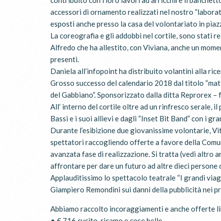
contribuito con i loro lavori ad arricchire il banchett
accessori di ornamento realizzati nel nostro ”laborat
esposti anche presso la casa del volontariato in piaz
La coreografia e gli addobbi nel cortile, sono stati r
Alfredo che ha allestito, con Viviana, anche un momen
presenti.
Daniela all’infopoint ha distribuito volantini alla rice
Grosso successo del calendario 2018 dal titolo “ma
del Gabbiano”. Sponsorizzato dalla ditta Reprorex – f
All’ interno del cortile oltre ad un rinfresco serale,
Bassi e i suoi allievi e dagli “Inset Bit Band” con i gr
Durante l’esibizione due giovanissime volontarie, Vi
spettatori raccogliendo offerte a favore della Comu
avanzata fase di realizzazione. Si tratta (vedi altro a
affrontare per dare un futuro ad altre dieci persone c
Applauditissimo lo spettacolo teatrale “I grandi via
Giampiero Remondini sui danni della pubblicità nei p
Abbiamo raccolto incoraggiamenti e anche offerte lib
• € 716 cucito, ricamo e cose belle.