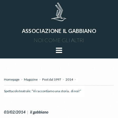
ASSOCIAZIONE IL GABBIANO
NOI COME GLI ALTRI
Homepage
>
Magazine
>
Post dal 1997
>
2014
>
Spettacolo teatrale: “Vi raccontiamo una storia.. di noi!”
03/02/2014
|
il gabbiano